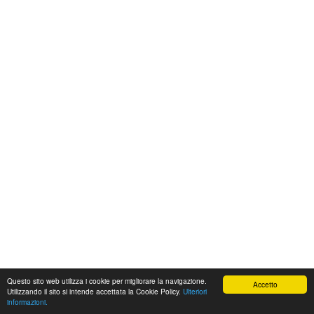
Questo sito web utilizza i cookie per migliorare la navigazione.
Accetto
Utilizzando il sito si intende accettata la Cookie Policy.
Ulteriori
informazioni.